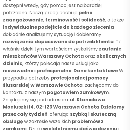
dostępni wtedy, gdy pomoc jest najbardziej
potrzebna. Naszą pracę cechuje
pełne
zaangażowanie
,
terminowość
i
solidność
, a także
indywidualne podejście do każdego zlecenia
–
dokładnie analizujemy sytuację i dobieramy
rozwiązania dopasowane do potrzeb klienta
. To
właśnie dzięki tym wartościom zyskaliśmy
zaufanie
mieszkańców Warszawy Ochota
oraz
okolicznych
dzielnic
, którzy polecają nasze usługi jako
niezawodne i profesjonalne
.
Dane kontaktowe
W
przypadku potrzeby
profesjonalnej pomocy
ślusarskiej w Warszawie Ochota
, zachęcamy do
kontaktu z naszym
pogotowiem zamkowym
.
Znajdujemy się pod adresem:
ul. Stanisława
Moniuszki 14, 02-123 Warszawa Ochota
Działamy
przez cały tydzień
, oferując
szybką i skuteczną
obsługę
w zakresie wszelkich
problemów z
zamkami
. Dzięki
wieloletniemu doświadczeniu
i