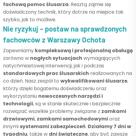
fachową pomoc ślusarza
. Resztą zajmie się
doświadczony technik, który dotrze na miejsce tak
szybko, jak to możliwe.
Nie ryzykuj – postaw na sprawdzonych
fachowców z Warszawy Ochota
Zapewniamy
kompleksową i profesjonalną obsługę
zarówno w
nagłych sytuacjach
wymagających
natychmiastowej interwencji, jak i podczas
standardowych prac ślusarskich
realizowanych na
co dzień. Nasz zespół to
wykwalifikowani ślusarze
,
którzy dzięki bogatemu doświadczeniu oraz
wykorzystaniu
nowoczesnych narzędzi i
technologii
, są w stanie skutecznie i bezpiecznie
rozwiązać wszelkie problemy związane z
zamkami
drzwiowymi
,
zamkami samochodowymi
oraz
innymi
systemami zabezpieczeń
.
Działamy 7 dni w
tygodniu
, także w
dni świąteczne
, aby być zawsze